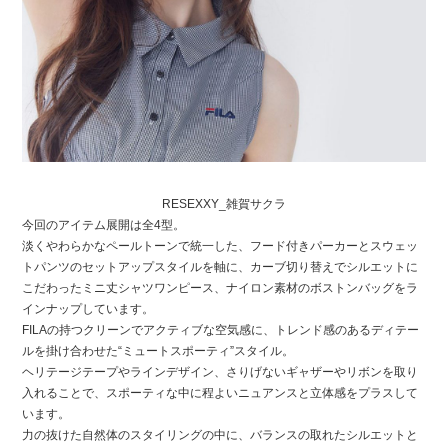
COMPANY
CONTACT
RECRUIT
FOR BUSINESS PARTNER
RESEXXY_雑賀サクラ
今回のアイテム展開は全4型。
淡くやわらかなペールトーンで統一した、フード付きパーカーとスウェッ
トパンツのセットアップスタイルを軸に、カーブ切り替えでシルエットに
こだわったミニ丈シャツワンピース、ナイロン素材のボストンバッグをラ
インナップしています。
FILAの持つクリーンでアクティブな空気感に、トレンド感のあるディテー
ルを掛け合わせた“ミュートスポーティ”スタイル。
ヘリテージテープやラインデザイン、さりげないギャザーやリボンを取り
入れることで、スポーティな中に程よいニュアンスと立体感をプラスして
います。
力の抜けた自然体のスタイリングの中に、バランスの取れたシルエットと