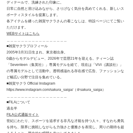
ディテールで、洗練された印象に。
日常に自然と溶け込みながら、さりげなく気分を高めてくれる、新しいス
ポーティスタイルを提案します。
各アイテムを纏った雑賀サクラさんの着こなしは、特設ページにてご覧い
ただけます。
WEBサイトはこちら
＿＿＿＿＿＿＿＿＿＿＿＿＿＿＿＿＿
■雑賀サクラプロフィール
2005年3月31日生まれ、東京都出身。
0歳からモデルデビュー、2026年で芸歴21年を迎える。ティーン誌
「Seventeen（集英社）」専属モデルを経て、現在は「ViVi（講談社）」
の専属モデルとして活動中。透明感溢れる存在感で広告、ファッションな
ど幅広い分野で注目を集めている。
■雑賀サクラ Official Instagram
https://www.instagram.com/sakura_saiga/（＠sakura_saiga）
＿＿＿＿＿＿＿＿＿＿＿＿＿＿＿＿＿
■FILAについて
過去半
FILA公式通販サイト
世紀にわたり、スポーツを追求する非凡な才能を持つ人々、すなわち勇気
を持ち、限界に挑戦しながらも力強さと優雅さを表現し、周りの期待を超