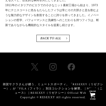
える人々と、歴史的な瞬間を共にしてきました。
1911年のイタリアのビエラでの小さなニット素材工場から始まり、1973
年にテニスコートに色をもたらしたフィラは常にその大胆さと息を飲むよ
うな魅力的なデザインを創造することに誇りを持ってきました。イノベー
ションの哲学、パフォーマンスと洗練性へのこだわりを持つフィラは、斬
新でありながらも機能的なスタイルを提案し続けます。
BACK TO ALL
雑賀サクラさんが纏う、ミュートスポーティ。「RESEXXY（リゼクシ
ー）」が「FILA（フィラ）」別注コレクションを解禁。｜NEWS（ニ
ュース）｜RESEXXY（リゼクシー）Official Website
Copyright © RESEXXY All rights reserved.