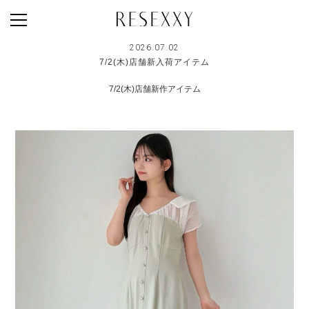
2026.07.02
7/2(木)店舗新入荷アイテム
NEWS
7/2(木)店舗新作アイテム
MAGAZINE
LOOK BOOK
NEW ARRIVAL
RANKING
STYLE PHOTO
ACCOUNT
SHOP LIST
CONCEPT
ONLINE STORE