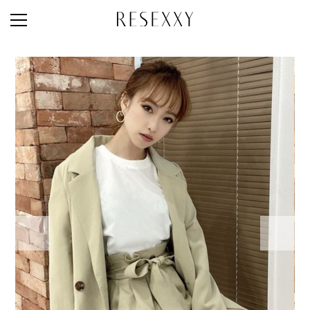
STAFF STYLE
NEWS
MAGAZINE
LOOK BOOK
NEW ARRIVAL
RANKING
STYLE PHOTO
ACCOUNT
SHOP LIST
CONCEPT
ONLINE STORE