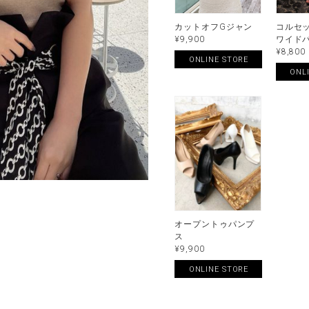
カットオフGジャン
コルセ
¥9,900
ワイド
¥8,800
ONLINE STORE
ONL
オープントゥパンプ
ス
¥9,900
ONLINE STORE