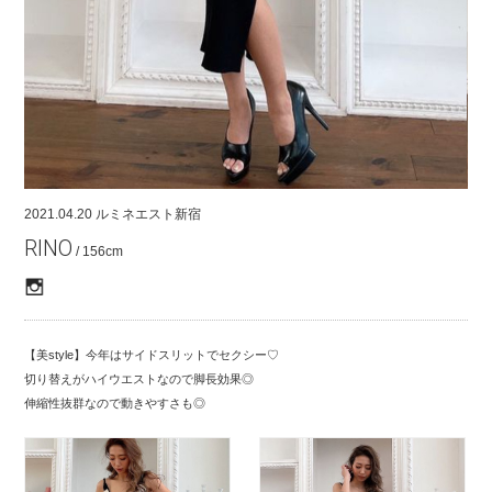
COMPANY
CONTACT
RECRUIT
FOR BUSINESS PARTNER
2021.04.20
ルミネエスト新宿
RINO
/ 156cm
【美style】今年はサイドスリットでセクシー♡
切り替えがハイウエストなので脚長効果◎
伸縮性抜群なので動きやすさも◎