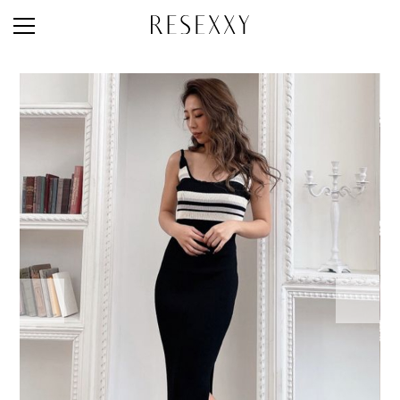
STAFF STYLE
NEWS
MAGAZINE
LOOK BOOK
NEW ARRIVAL
RANKING
STYLE PHOTO
ACCOUNT
SHOP LIST
CONCEPT
ONLINE STORE