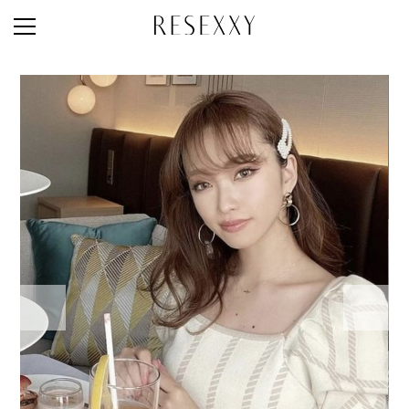
STAFF STYLE
NEWS
MAGAZINE
LOOK BOOK
NEW ARRIVAL
RANKING
STYLE PHOTO
ACCOUNT
SHOP LIST
CONCEPT
ONLINE STORE