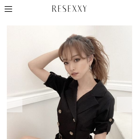
STAFF STYLE
NEWS
MAGAZINE
LOOK BOOK
NEW ARRIVAL
RANKING
STYLE PHOTO
ACCOUNT
SHOP LIST
CONCEPT
ONLINE STORE