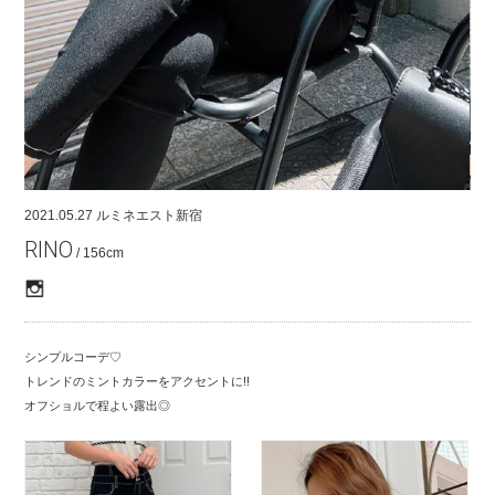
COMPANY
CONTACT
RECRUIT
FOR BUSINESS PARTNER
2021.05.27
ルミネエスト新宿
RINO
/ 156cm
シンプルコーデ♡
トレンドのミントカラーをアクセントに!!
オフショルで程よい露出◎