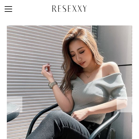
STAFF STYLE
NEWS
MAGAZINE
LOOK BOOK
NEW ARRIVAL
RANKING
STYLE PHOTO
ACCOUNT
SHOP LIST
CONCEPT
ONLINE STORE