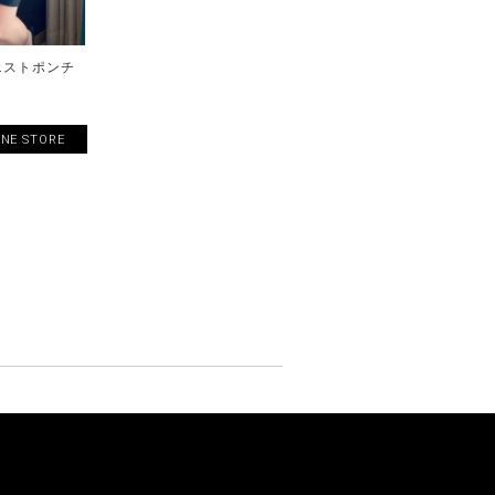
エストポンチ
ト
INE STORE