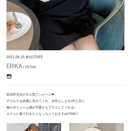
COMPANY
CONTACT
RECRUIT
FOR BUSINESS PARTNER
2021.06.25
本社STAFF
ERIKA
/ 157cm
前回即完売の大人気ワンピース❤︎
デコルテを綺麗に見せてくれ、女性らしさをUPと共に
袖のボリューム感が可愛さもプラスしてくれる♪
カフェに着て行きたくなっちゃうおすすめITEM♡