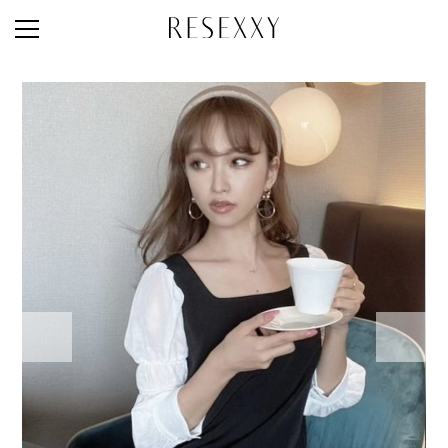
STAFF STYLE
NEWS
MAGAZINE
LOOK BOOK
NEW ARRIVAL
RANKING
STYLE PHOTO
ACCOUNT
SHOP LIST
CONCEPT
ONLINE STORE