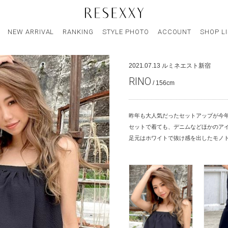
NEW ARRIVAL
RANKING
STYLE PHOTO
ACCOUNT
SHOP L
2021.07.13
ルミネエスト新宿
RINO
/ 156cm
昨年も大人気だったセットアップが今
セットで着ても、デニムなどほかのアイ
足元はホワイトで抜け感を出したモノ