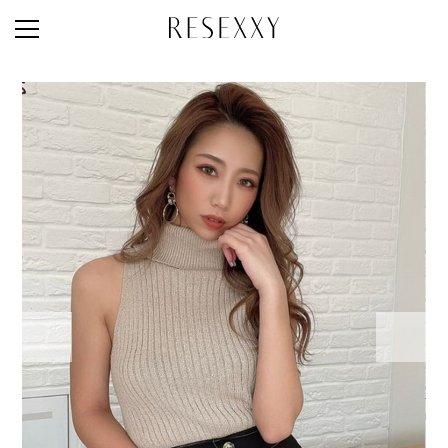
STAFF STYLE
NEWS
MAGAZINE
LOOK BOOK
NEW ARRIVAL
RANKING
STYLE PHOTO
ACCOUNT
SHOP LIST
CONCEPT
ONLINE STORE