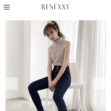
STAFF STYLE
NEWS
MAGAZINE
LOOK BOOK
NEW ARRIVAL
RANKING
STYLE PHOTO
ACCOUNT
SHOP LIST
CONCEPT
ONLINE STORE