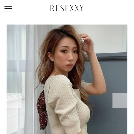
STAFF STYLE
NEWS
MAGAZINE
LOOK BOOK
NEW ARRIVAL
RANKING
STYLE PHOTO
ACCOUNT
SHOP LIST
CONCEPT
ONLINE STORE