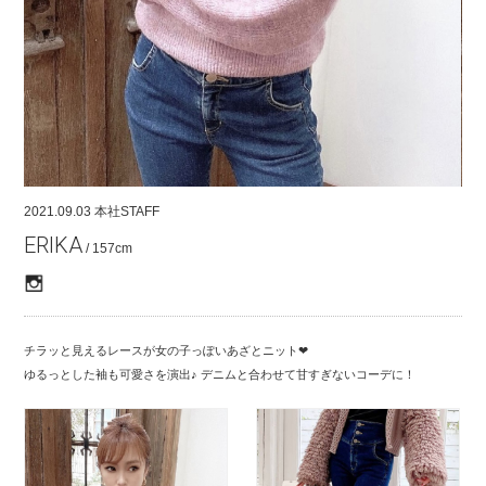
COMPANY
CONTACT
RECRUIT
FOR BUSINESS PARTNER
2021.09.03
本社STAFF
ERIKA
/ 157cm
チラッと見えるレースが女の子っぽいあざとニット❤︎
ゆるっとした袖も可愛さを演出♪ デニムと合わせて甘すぎないコーデに！