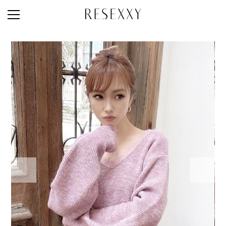
STAFF STYLE
NEWS
MAGAZINE
LOOK BOOK
NEW ARRIVAL
RANKING
STYLE PHOTO
ACCOUNT
SHOP LIST
CONCEPT
ONLINE STORE