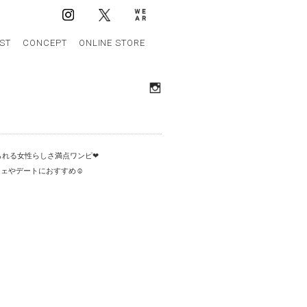
IST
CONCEPT
ONLINE STORE
れる女性らしさ満点ワンピ❤︎
ェやデートにおすすめ☺︎