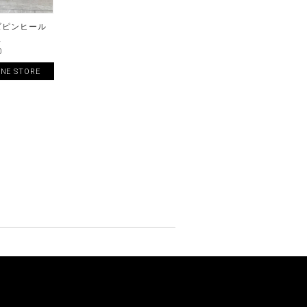
ズピンヒール
ス
0
INE STORE