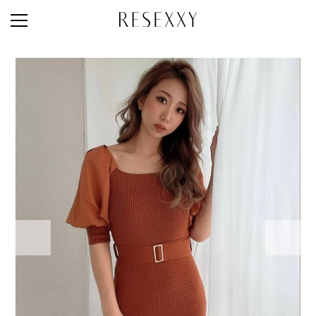
STAFF STYLE
NEWS
MAGAZINE
LOOK BOOK
NEW ARRIVAL
RANKING
STYLE PHOTO
ACCOUNT
SHOP LIST
CONCEPT
ONLINE STORE