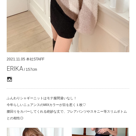
COMPANY
CONTACT
RECRUIT
FOR BUSINESS PARTNER
2021.11.05
本社STAFF
ERIKA
/ 157cm
ふんわりシャギーニットはモテ服間違いなし！
今年らしいニュアンスのMIXカラーが目を惹く１枚♡
腰回りをカバーしてくれる絶妙な丈で、フレアパンツやスキニー等スリムボトム
との相性◎