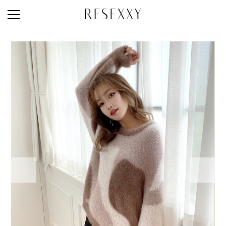
STAFF STYLE
NEWS
MAGAZINE
LOOK BOOK
NEW ARRIVAL
RANKING
STYLE PHOTO
ACCOUNT
SHOP LIST
CONCEPT
ONLINE STORE