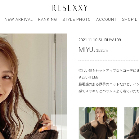
NEW ARRIVAL
RANKING
STYLE PHOTO
ACCOUNT
SHOP L
2021.11.10
SHIBUYA109
MIYU
/ 152cm
忙しい朝もセットアップならコーデに
きたいITEM♪
起毛感のある厚手のニットだけど、イン
感でスッキリとバランスよく着ていただ