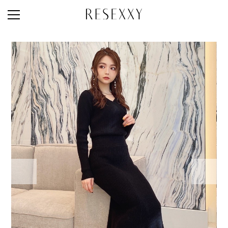
STAFF STYLE
NEWS
MAGAZINE
LOOK BOOK
NEW ARRIVAL
RANKING
STYLE PHOTO
ACCOUNT
SHOP LIST
CONCEPT
ONLINE STORE