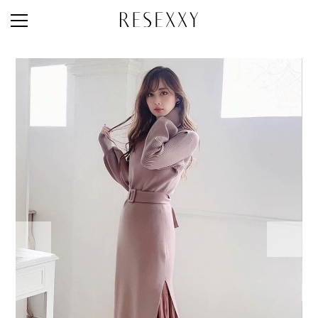
STAFF STYLE
NEWS
MAGAZINE
LOOK BOOK
NEW ARRIVAL
RANKING
STYLE PHOTO
ACCOUNT
SHOP LIST
CONCEPT
ONLINE STORE