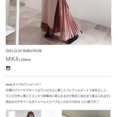
COMPANY
CONTACT
RECRUIT
FOR BUSINESS PARTNER
2021.11.24
SHIBUYA109
MIKA
/ 155cm
2wayタイプのワンピース♡
付属のプリーツスカートはワンピの上に履くとフレアシルエットで女性らしく、
ワンピの中に履くとスッキリ綺麗めに着られるので気分に合わせて変えられます♪
肩あきのデザインもボリュームスリーブもこだわりの詰まった1枚です♡