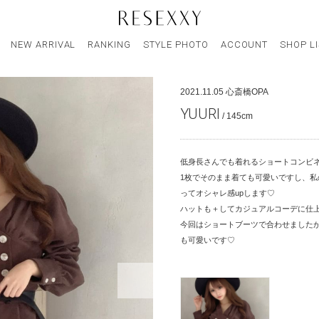
NEW ARRIVAL
RANKING
STYLE PHOTO
ACCOUNT
SHOP L
2021.11.05
心斎橋OPA
YUURI
/ 145cm
低身長さんでも着れるショートコンビ
1枚でそのまま着ても可愛いですし、
ってオシャレ感upします♡
ハットも＋してカジュアルコーデに仕上
今回はショートブーツで合わせました
も可愛いです♡