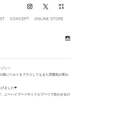
IST
CONCEPT
ONLINE STORE
ネゾン！
私の様にベルトをプラスしてもまた雰囲気が変わ
げました❤︎
が、ニーハイブーツやミドルブーツで合わせるの