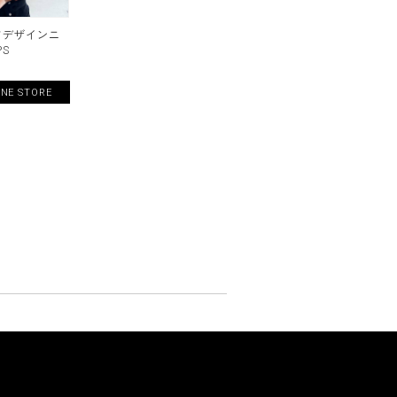
フデザインニ
PS
INE STORE