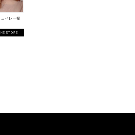
シュベレー帽
INE STORE