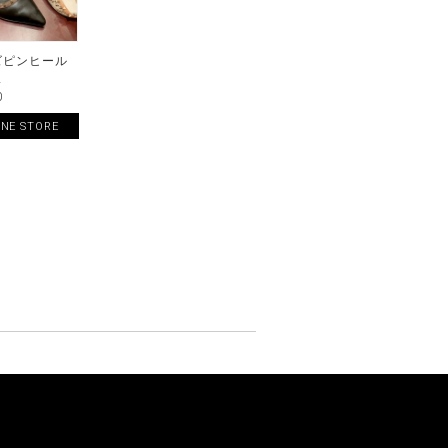
ズピンヒール
ス
0
INE STORE