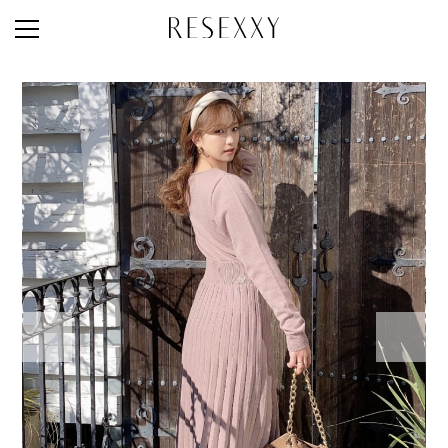
STAFF STYLE
NEWS
MAGAZINE
LOOK BOOK
NEW ARRIVAL
RANKING
STYLE PHOTO
ACCOUNT
SHOP LIST
CONCEPT
ONLINE STORE