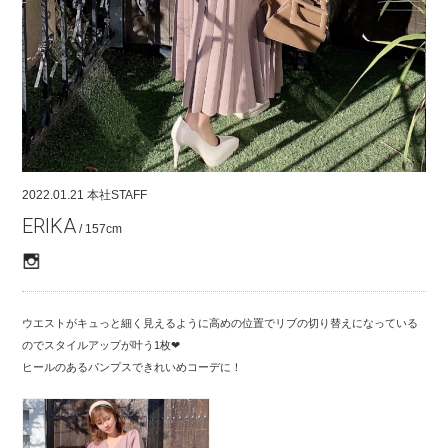
COMPANY
CONTACT
RECRUIT
FOR BUSINESS PARTNER
2022.01.21
本社STAFF
ERIKA
/ 157cm
ウエストがキュっと細く見えるように高めの位置でリブの切り替えになっている
のでスタイルアップが叶う1枚❤︎
ヒールのあるパンプスできれいめコーデに！