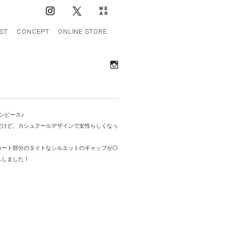
IST
CONCEPT
ONLINE STORE
ンピース♪
だけど、カシュクールデザインで女性らしくなっ
カート部分のタイトなシルエットのギャップが◎
スしました！