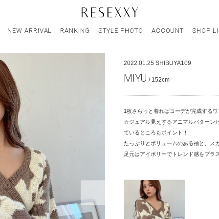
NEW ARRIVAL
RANKING
STYLE PHOTO
ACCOUNT
SHOP L
2022.01.25
SHIBUYA109
MIYU
/ 152cm
1枚さらっと着ればコーデが完成するワ
カジュアル見えするアニマルパターン
ているところもポイント！
たっぷりとボリュームのある袖と、ス
足元はアイボリーでトレンド感をプラ