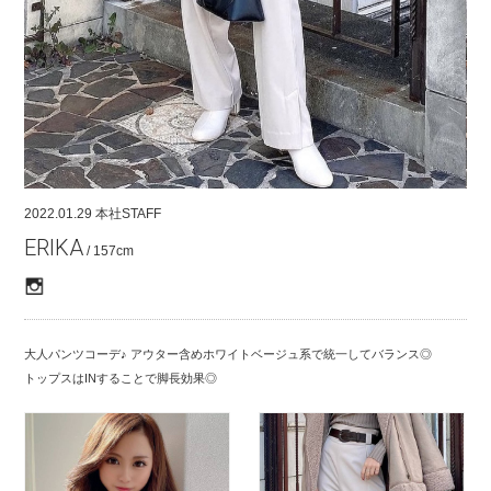
COMPANY
CONTACT
RECRUIT
FOR BUSINESS PARTNER
2022.01.29
本社STAFF
ERIKA
/ 157cm
大人パンツコーデ♪ アウター含めホワイトベージュ系で統一してバランス◎
トップスはINすることで脚長効果◎