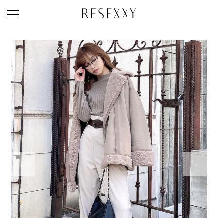
STAFF STYLE
NEWS
MAGAZINE
LOOK BOOK
NEW ARRIVAL
RANKING
STYLE PHOTO
ACCOUNT
SHOP LIST
CONCEPT
ONLINE STORE