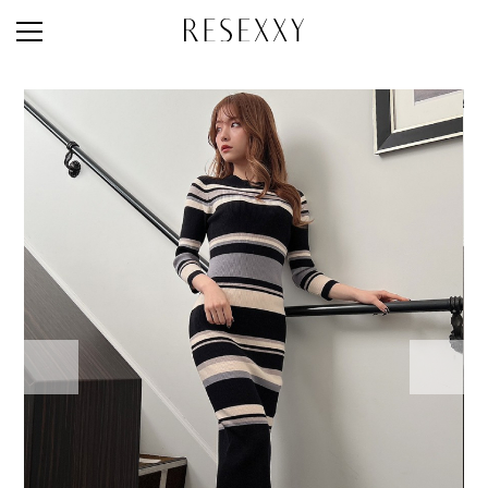
STAFF STYLE
NEWS
MAGAZINE
LOOK BOOK
NEW ARRIVAL
RANKING
STYLE PHOTO
ACCOUNT
SHOP LIST
CONCEPT
ONLINE STORE