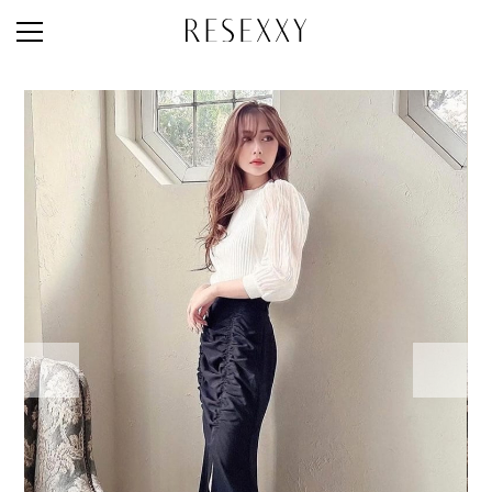
STAFF STYLE
NEWS
MAGAZINE
LOOK BOOK
NEW ARRIVAL
RANKING
STYLE PHOTO
ACCOUNT
SHOP LIST
CONCEPT
ONLINE STORE