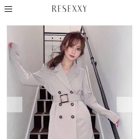
STAFF STYLE
NEWS
MAGAZINE
LOOK BOOK
NEW ARRIVAL
RANKING
STYLE PHOTO
ACCOUNT
SHOP LIST
CONCEPT
ONLINE STORE