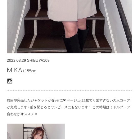
COMPANY
CONTACT
RECRUIT
FOR BUSINESS PARTNER
2022.03.29
SHIBUYA109
MIKA
/ 155cm
前回即完売したジャケットが春verに❤︎ ベージュは1枚で可愛すぎない大人コーデ
が完成します♪ 前を閉じるとワンピースにもなります！ この時期はミドルブーツ
合わせがオススメ‪‪☺︎‬