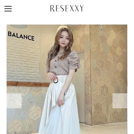
STAFF STYLE
NEWS
MAGAZINE
LOOK BOOK
NEW ARRIVAL
RANKING
STYLE PHOTO
ACCOUNT
SHOP LIST
CONCEPT
ONLINE STORE