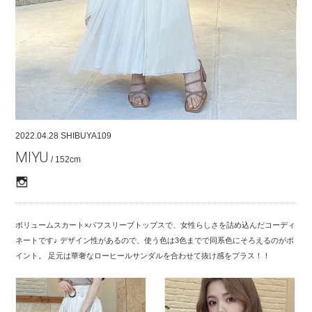
COMPANY
CONTACT
RECRUIT
FOR BUSINESS PARTNER
2022.04.28
SHIBUYA109
MIYU
/ 152cm
ボリュームスカート×パフスリーブトップスで、女性らしさを詰め込んだコーディ
ネートです♪ デザイン性があるので、使う色は3色までで同系色にそろえるのがポ
イント。 足元は華奢なローヒールサンダルを合わせて抜け感をプラス！！