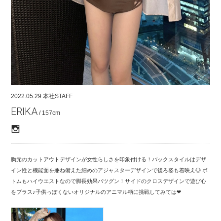
COMPANY
CONTACT
RECRUIT
FOR BUSINESS PARTNER
2022.05.29
本社STAFF
ERIKA
/ 157cm
胸元のカットアウトデザインが女性らしさを印象付ける！バックスタイルはデザ
イン性と機能面を兼ね備えた細めのアジャスターデザインで後ろ姿も着映え◎ ボ
トムもハイウエストなので脚長効果バツグン！サイドのクロスデザインで遊び心
をプラス♪子供っぽくないオリジナルのアニマル柄に挑戦してみては❤︎