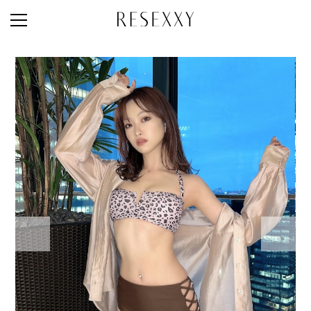
STAFF STYLE
NEWS
MAGAZINE
LOOK BOOK
NEW ARRIVAL
RANKING
STYLE PHOTO
ACCOUNT
SHOP LIST
CONCEPT
ONLINE STORE