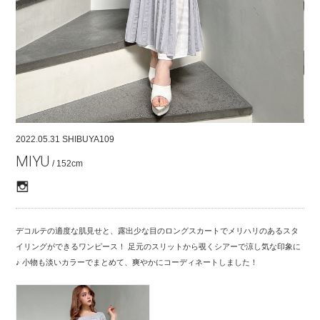
COMPANY
CONTACT
RECRUIT
FOR BUSINESS PARTNER
2022.05.31
SHIBUYA109
MIYU
/ 152cm
デコルテの適度な肌見せと、露出少な目のロングスカートでメリハリのあるスタ
イリングができるワンピース！ 足元のスリットから覗くシアーで涼し気な印象に
♪ 小物も淡いカラーでまとめて、爽やかにコーディネートしました！