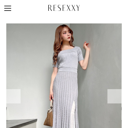
STAFF STYLE
NEWS
MAGAZINE
LOOK BOOK
NEW ARRIVAL
RANKING
STYLE PHOTO
ACCOUNT
SHOP LIST
CONCEPT
ONLINE STORE