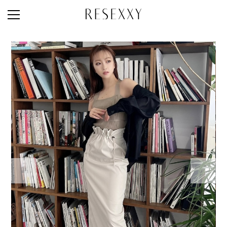
STAFF STYLE
NEWS
MAGAZINE
LOOK BOOK
NEW ARRIVAL
RANKING
STYLE PHOTO
ACCOUNT
SHOP LIST
CONCEPT
ONLINE STORE