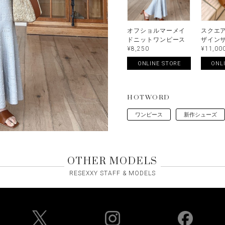
オフショルマーメイ
スクエ
ドニットワンピース
ザイン
¥8,250
¥11,00
ONLINE STORE
ONL
HOTWORD
ワンピース
新作シューズ
OTHER MODELS
RESEXXY STAFF & MODELS