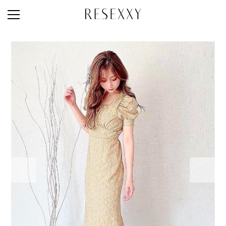
STAFF STYLE
NEWS
MAGAZINE
LOOK BOOK
NEW ARRIVAL
RANKING
STYLE PHOTO
ACCOUNT
SHOP LIST
CONCEPT
ONLINE STORE