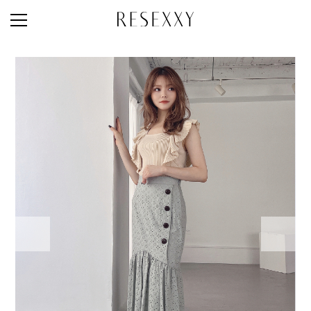
STAFF STYLE
NEWS
MAGAZINE
LOOK BOOK
NEW ARRIVAL
RANKING
STYLE PHOTO
ACCOUNT
SHOP LIST
CONCEPT
ONLINE STORE