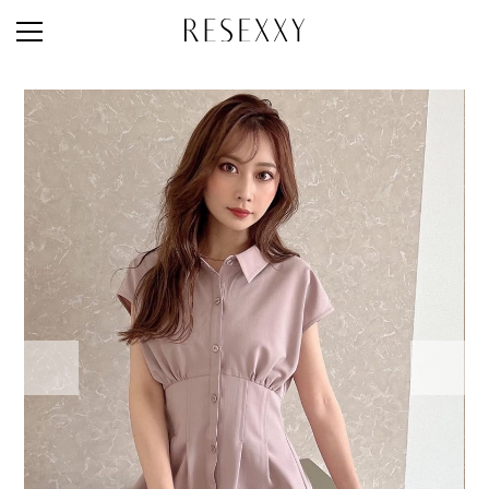
STAFF STYLE
NEWS
MAGAZINE
LOOK BOOK
NEW ARRIVAL
RANKING
STYLE PHOTO
ACCOUNT
SHOP LIST
CONCEPT
ONLINE STORE