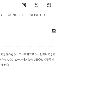
IST
CONCEPT
ONLINE STORE
な透け感のあるシアー素材でサラっと着用できる
ーキャミワンピース付きなので安心して着用で
すすめ◎