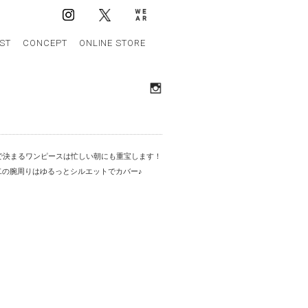
IST
CONCEPT
ONLINE STORE
で決まるワンピースは忙しい朝にも重宝します！
二の腕周りはゆるっとシルエットでカバー♪