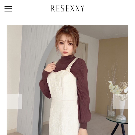
STAFF STYLE
NEWS
MAGAZINE
LOOK BOOK
NEW ARRIVAL
RANKING
STYLE PHOTO
ACCOUNT
SHOP LIST
CONCEPT
ONLINE STORE