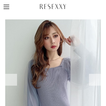
STAFF STYLE
NEWS
MAGAZINE
LOOK BOOK
NEW ARRIVAL
RANKING
STYLE PHOTO
ACCOUNT
SHOP LIST
CONCEPT
ONLINE STORE