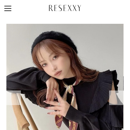
STAFF STYLE
NEWS
MAGAZINE
LOOK BOOK
NEW ARRIVAL
RANKING
STYLE PHOTO
ACCOUNT
SHOP LIST
CONCEPT
ONLINE STORE