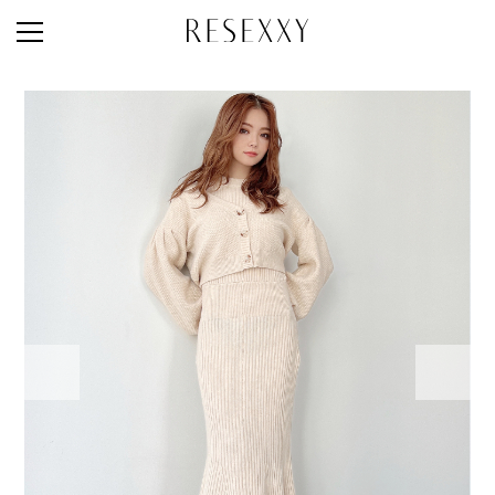
STAFF STYLE
NEWS
MAGAZINE
LOOK BOOK
NEW ARRIVAL
RANKING
STYLE PHOTO
ACCOUNT
SHOP LIST
CONCEPT
ONLINE STORE