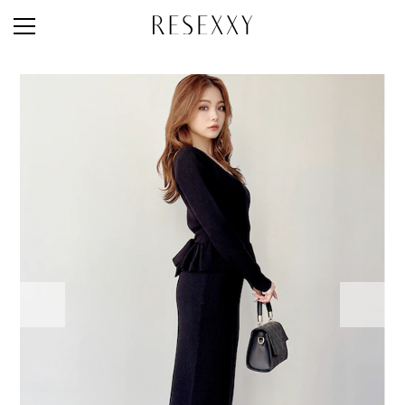
STAFF STYLE
NEWS
MAGAZINE
LOOK BOOK
NEW ARRIVAL
RANKING
STYLE PHOTO
ACCOUNT
SHOP LIST
CONCEPT
ONLINE STORE