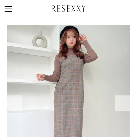
STAFF STYLE
NEWS
MAGAZINE
LOOK BOOK
NEW ARRIVAL
RANKING
STYLE PHOTO
ACCOUNT
SHOP LIST
CONCEPT
ONLINE STORE