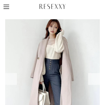
STAFF STYLE
NEWS
MAGAZINE
LOOK BOOK
NEW ARRIVAL
RANKING
STYLE PHOTO
ACCOUNT
SHOP LIST
CONCEPT
ONLINE STORE