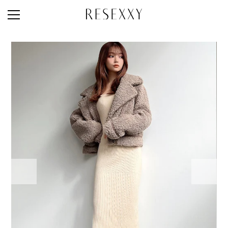
STAFF STYLE
NEWS
MAGAZINE
LOOK BOOK
NEW ARRIVAL
RANKING
STYLE PHOTO
ACCOUNT
SHOP LIST
CONCEPT
ONLINE STORE